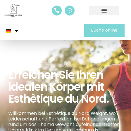
Buche online
Erreichen Sie Ihren
idealen Körper mit
Esthètique du Nord.
Willkommen bei Esthètique du Nord Weight, wo
Leidenschaft und Perfektion bei Behandlungen
rund um das Thema Gewicht aufeinandertreffen.
Unsere Klinik im Herzen von Hamburg ist