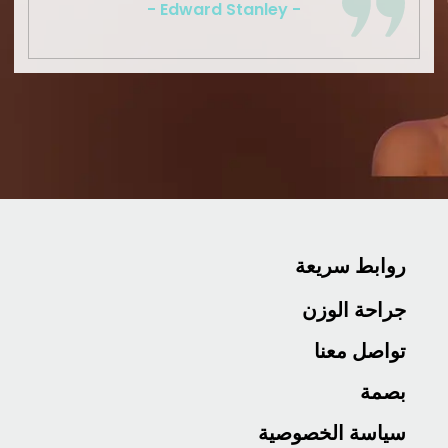
- Edward Stanley -
 سريعة
الوزن
معنا
 الخصوصية