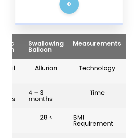
ic
Gastric
Swallowing
Measureme
on
Balloon
Balloon
ra
Medsil
Allurion
Technolo
6
3 – 4
Time
hs
months
months
28
> 26
> 28
BMI
Requiremen