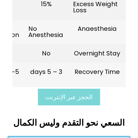
%
15%
15%
Excess Wei
Loss
Mild
No
Anaesthes
ion
Sedation
Anesthesia
No
No
Overnight S
3-5 days
3 – 5 days
Recovery T
الحجز عبر الإنترنت
ي نحو التقدم وليس الكمال